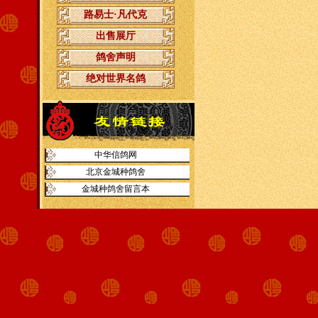
路易士·凡代克
出售展厅
鸽舍声明
绝对世界名鸽
中华信鸽网
北京金城种鸽舍
金城种鸽舍留言本