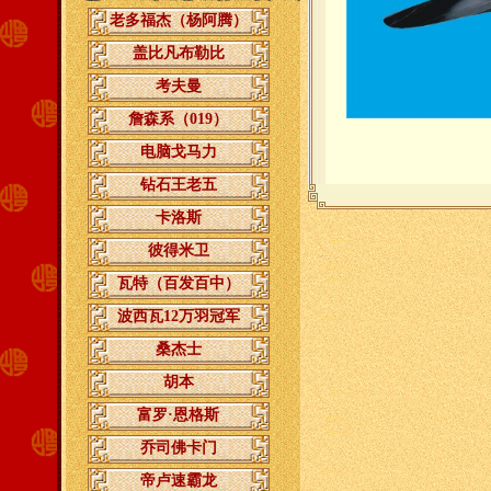
老多福杰（杨阿腾）
盖比凡布勒比
考夫曼
詹森系（019）
电脑戈马力
钻石王老五
卡洛斯
彼得米卫
瓦特（百发百中）
波西瓦12万羽冠军
桑杰士
胡本
富罗·恩格斯
乔司佛卡门
帝卢速霸龙