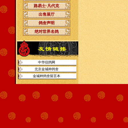
路易士·凡代克
出售展厅
鸽舍声明
绝对世界名鸽
中华信鸽网
北京金城种鸽舍
金城种鸽舍留言本