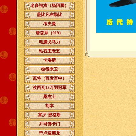
老多福杰（杨阿腾）
盖比凡布勒比
考夫曼
詹森系（019）
电脑戈马力
钻石王老五
卡洛斯
彼得米卫
瓦特（百发百中）
波西瓦12万羽冠军
桑杰士
胡本
富罗·恩格斯
乔司佛卡门
帝卢速霸龙