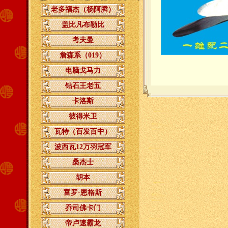
老多福杰（杨阿腾）
盖比凡布勒比
考夫曼
詹森系（019）
电脑戈马力
钻石王老五
卡洛斯
彼得米卫
瓦特（百发百中）
波西瓦12万羽冠军
桑杰士
胡本
富罗·恩格斯
乔司佛卡门
帝卢速霸龙