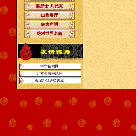
路易士·凡代克
出售展厅
鸽舍声明
绝对世界名鸽
中华信鸽网
北京金城种鸽舍
金城种鸽舍留言本