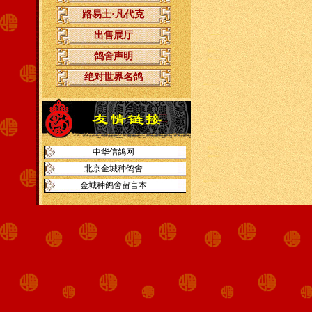
路易士·凡代克
出售展厅
鸽舍声明
绝对世界名鸽
中华信鸽网
北京金城种鸽舍
金城种鸽舍留言本