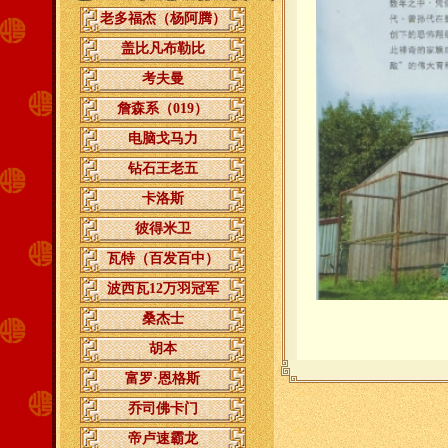
老多福杰（杨阿腾）
盖比凡布勒比
考夫曼
詹森系（019）
电脑戈马力
钻石王老五
卡洛斯
彼得米卫
瓦特（百发百中）
波西瓦12万羽冠军
桑杰士
胡本
富罗·恩格斯
乔司佛卡门
帝卢速霸龙