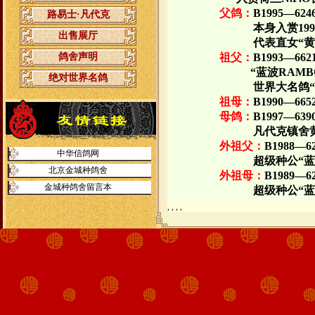
父鸽：
B1995
—
624
路易士·凡代克
本身入赏
199
出售展厅
代表直女“
鸽舍声明
祖父：
B1993
—
662
“蓝波
RAMB
绝对世界名鸽
世界大名鸽
祖母：
B1990
—
665
母鸽：
B1997
—
639
凡代克镇舍
外祖父：
B1988
—
6
中华信鸽网
超级种公“
北京金城种鸽舍
外祖母：
B1989
—
6
金城种鸽舍留言本
超级种公“
, , , ,