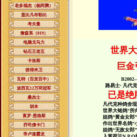
老多福杰（杨阿腾）
盖比凡布勒比
考夫曼
詹森系（019）
电脑戈马力
世界大
钻石王老五
卡洛斯
巨金引
彼得米卫
B2002
瓦特（百发百中）
路易士·
凡代
波西瓦12万羽冠军
已是绝
桑杰士
凡代克种鸽舍现
胡本
世界大铭鸽“所
富罗·恩格斯
姐鸽“黄金女郎”
作出世界名鸽“
乔司佛卡门
姐鸽“无敌女郎”
帝卢速霸龙
入赏荷兰
N.P.O